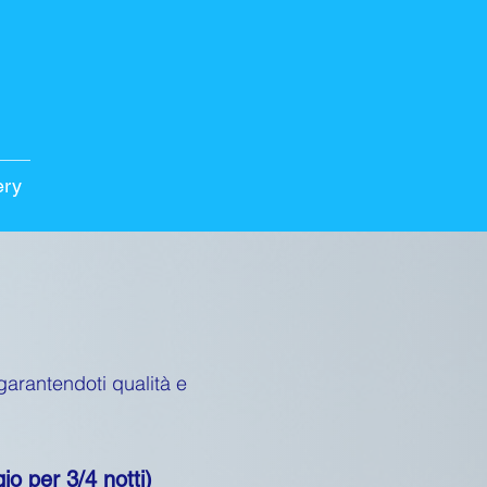
ery
garantendoti qualità e
o per 3/4 notti)