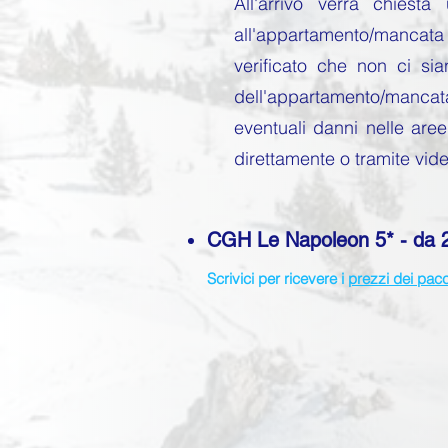
All'arrivo verrà chies
all'appartamento/mancata p
verificato che non ci sia
dell'appartamento/manca
eventuali danni nelle aree
direttamente o tramite vid
CGH Le Napoleon 5* - da 24
Scr
ivici per ricevere i
prezzi dei pacc