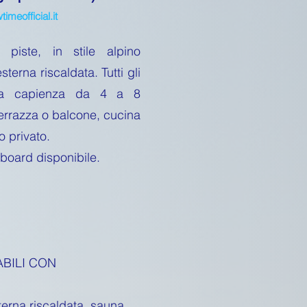
imeofficial.it
 piste, in stile alpino
sterna riscaldata. Tutti gli
na capienza da 4 a 8
terrazza o balcone, cucina
o privato.
board disponibile.
ABILI CON
terna riscaldata, sauna,