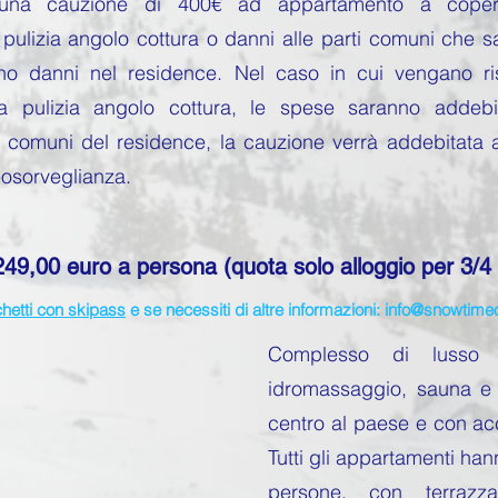
ta una cauzione di 400€ ad appartamento a copert
ulizia angolo cottura o danni alle parti comuni che sar
no danni nel residence. Nel caso in cui vengano risc
ta pulizia angolo cottura, le spese saranno addebi
 comuni del residence, la cauzione verrà addebitata ai
eosorveglianza.
9,00 euro a persona (quota solo alloggio per 3/4 n
hetti con skipass
e se necessiti di altre informazioni:
info@snowtimeoff
Complesso di lusso c
idromassaggio, sauna e 
centro al paese e con acc
Tutti gli appartamenti ha
persone, con terrazz