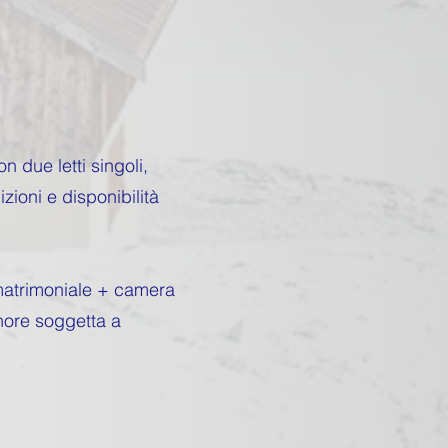
 due letti singoli,
oni e disponibilità
 matrimoniale + camera
nore soggetta a