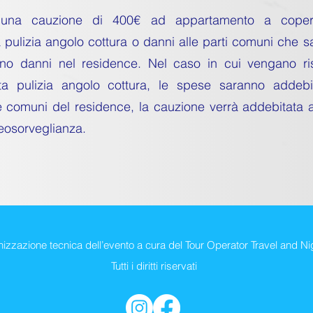
ta una cauzione di 400€ ad appartamento a copert
pulizia angolo cottura o danni alle parti comuni che sar
ano danni nel residence. Nel caso in cui vengano risc
ta pulizia angolo cottura, le spese saranno addebi
e comuni del residence, la cauzione verrà addebitata ai
deosorveglianza.
izzazione tecnica dell’evento a cura del Tour Operator Travel and Ni
Tutti i diritti riservati