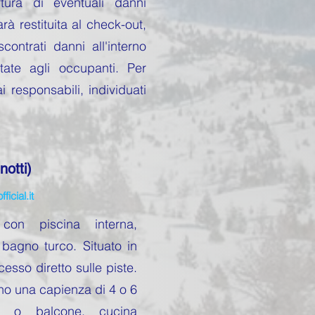
ura di eventuali danni
à restituita al check-out,
ontrati danni all'interno
tate agli occupanti. Per
 responsabili, individuati
otti)
icial.it
on piscina interna,
bagno turco. Situato in
esso diretto sulle piste.
nno una capienza di 4 o 6
a o balcone, cucina