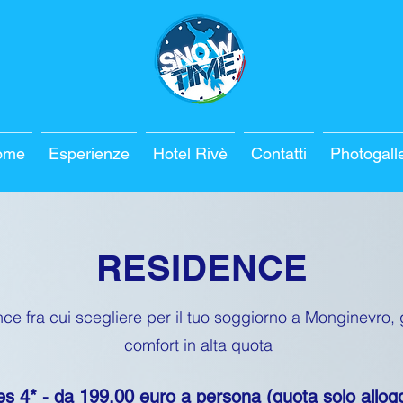
ome
Esperienze
Hotel Rivè
Contatti
Photogall
RESIDENCE
ce fra cui scegliere per il tuo soggiorno a Monginevro, 
comfort in alta quota
 4* - da 199,00 euro a persona (quota solo alloggi