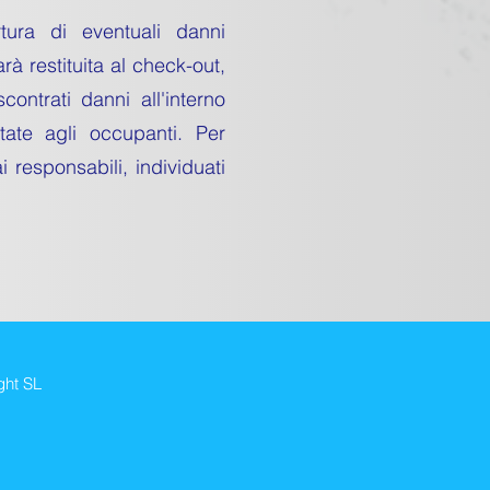
ura di eventuali danni
à restituita al check-out,
ontrati danni all'interno
tate agli occupanti. Per
 responsabili, individuati
ght SL